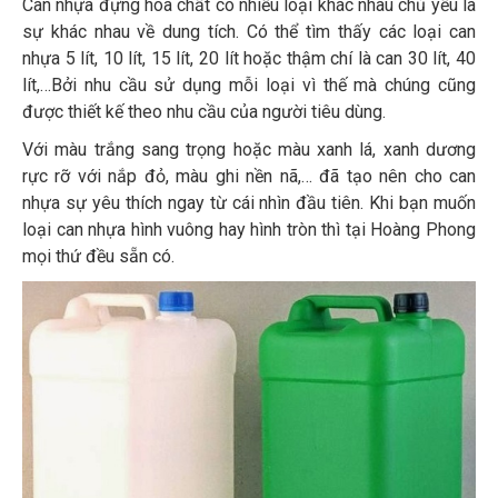
Can nhựa đựng hóa chất có nhiều loại khác nhau chủ yếu là
sự khác nhau về dung tích. Có thể tìm thấy các loại can
nhựa 5 lít, 10 lít, 15 lít, 20 lít hoặc thậm chí là can 30 lít, 40
lít,…Bởi nhu cầu sử dụng mỗi loại vì thế mà chúng cũng
được thiết kế theo nhu cầu của người tiêu dùng.
Với màu trắng sang trọng hoặc màu xanh lá, xanh dương
rực rỡ với nắp đỏ, màu ghi nền nã,… đã tạo nên cho can
nhựa sự yêu thích ngay từ cái nhìn đầu tiên. Khi bạn muốn
loại can nhựa hình vuông hay hình tròn thì tại Hoàng Phong
mọi thứ đều sẵn có.