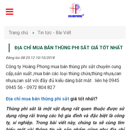
Trang chủ
Tin tức - Bài Viết
ĐỊA CHỈ MUA BÁN THÙNG PHI SẮT GIÁ TỐT NHẤT
Đăng lúc 08:25:12 10/10/2018
Công ty Hoàng Phong mua bán thùng phi sắt chuyên cung
cấp,sản xuất ,mua bán các loại thùng chứa,thùng nhựa,can
nhựa,can sắt với đầy đủ kiểu dáng bắt mắt . liên hệ 0945
0945 56 - 0972 804 827
Địa chỉ mua bán thùng phi sắt
giá tốt nhất?
Thùng phi sắt là một vật dụng rất quen thuộc được sử
dụng rộng rãi trong các hộ gia đình và đặc biệt là công
ty, xí nghiệp. Trong bài viết này, chúng ta sẽ cùng tìm
hiểu một vài thông tin về sản phẩm cũng như địa chỉ