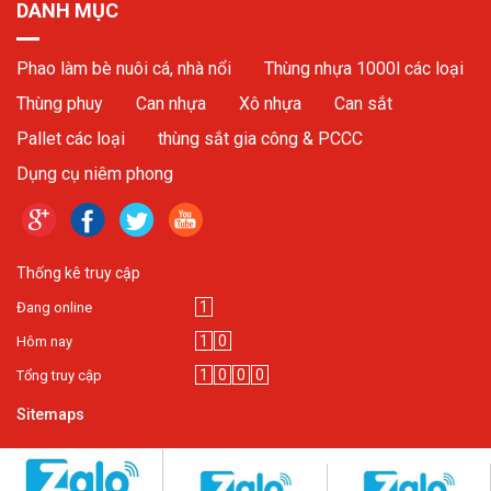
DANH MỤC
Phao làm bè nuôi cá, nhà nổi
Thùng nhựa 1000l các loại
Thùng phuy
Can nhựa
Xô nhựa
Can sắt
Pallet các loại
thùng sắt gia công & PCCC
Dụng cụ niêm phong
Thống kê truy cập
1
Đang online
1
0
Hôm nay
1
0
0
0
Tổng truy cập
Sitemaps