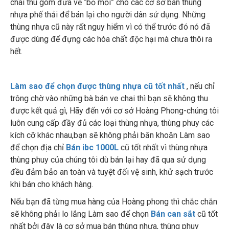
chai thu gom đưa về “bỏ mối” cho các cơ sở bán thùng
nhựa phế thải để bán lại cho người dân sử dụng. Những
thùng nhựa cũ này rất nguy hiểm vì có thể trước đó nó đã
được dùng để đựng các hóa chất độc hại mà chưa thôi ra
hết.
Làm sao để chọn được thùng nhựa cũ tốt nhất
, nếu chỉ
trông chờ vào những bà bán ve chai thì bạn sẽ không thu
được kết quả gì, Hãy đến với cơ sở Hoàng Phong-chúng tôi
luôn cung cấp đầy đủ các loại thùng nhựa, thùng phuy các
kích cỡ khác nhau,bạn sẽ không phải băn khoăn Làm sao
để chọn địa chỉ
Bán ibc 1000L
cũ tốt nhất vì thùng nhựa
thùng phuy của chúng tôi dù bán lại hay đã qua sử dụng
đều đảm bảo an toàn và tuyệt đối vệ sinh, khử sạch trước
khi bán cho khách hàng.
Nếu bạn đã từng mua hàng của Hoàng phong thì chắc chắn
sẽ không phải lo lắng Làm sao để chọn
Bán can sắt
cũ tốt
nhất bởi đây là cơ sở mua bán thùng nhựa, thùng phuy