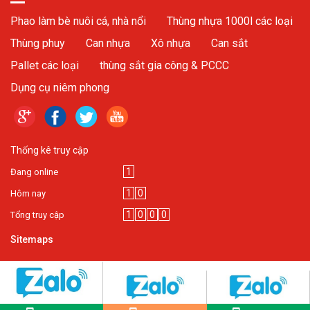
Phao làm bè nuôi cá, nhà nổi
Thùng nhựa 1000l các loại
Thùng phuy
Can nhựa
Xô nhựa
Can sắt
Pallet các loại
thùng sắt gia công & PCCC
Dụng cụ niêm phong
Thống kê truy cập
1
Đang online
1
0
Hôm nay
1
0
0
0
Tổng truy cập
Sitemaps