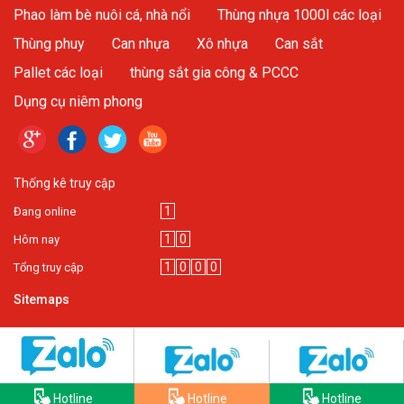
Phao làm bè nuôi cá, nhà nổi
Thùng nhựa 1000l các loại
Thùng phuy
Can nhựa
Xô nhựa
Can sắt
Pallet các loại
thùng sắt gia công & PCCC
Dụng cụ niêm phong
Thống kê truy cập
1
Đang online
1
0
Hôm nay
1
0
0
0
Tổng truy cập
Sitemaps
Hotline
Hotline
Hotline