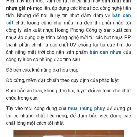
Hiện nay trên Việt Nam có rất nhiều nhà máy
sản xuất can
nhựa giá rẻ
mọc lên, áp dụng các khoa học, công nghệ tiên
tiến. Nhưng để nói là uy tín nhất đảm đảm về
bán can
sắt
chất lượng cũng như mẫu mã đẹp thì phải nhắc tới
công ty sản xuất nhựa Hoàng Phong. Công ty sản xuất can
nhựa áp dụng quy trình công nghệ mới từ các hạt nhựa PP
thành phần chính là các chất UV chống lại tia cực tím do
ánh nắng mặt trời cho nên sản phẩm
bán can nhựa
của
công ty luôn có những đặc tính sau.
Độ bền cao, khả năng oxi hóa thấp.
Độ cứng, mềm đạt chuẩn theo quy định của pháp luật.
Đảm bảo an toàn, không độc hại, tuyệt đối an toàn cho chất
chứa trong can.
Tùy vào mỗi công dụng của
mua thùng phuy
để đựng gì
thì có những chất liệu riêng, để đảm bảo việc đựng các
chất lỏng một cách tốt nhất.