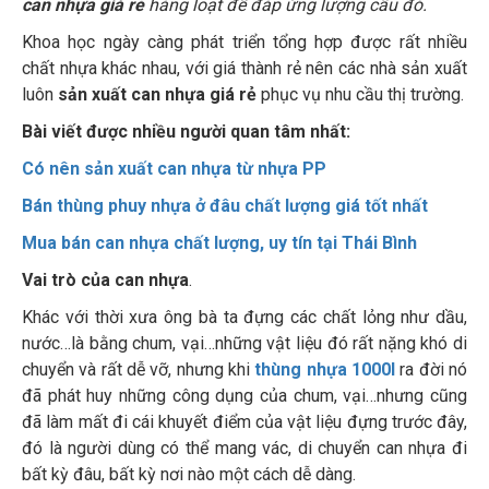
can nhựa giá rẻ
hàng loạt để đáp ứng lượng cầu đó.
Khoa học ngày càng phát triển tổng hợp được rất nhiều
chất nhựa khác nhau, với giá thành rẻ nên các nhà sản xuất
luôn
sản xuất can nhựa giá rẻ
phục vụ nhu cầu thị trường.
Bài viết được nhiều người quan tâm nhất:
Có nên sản xuất can nhựa từ nhựa PP
Bán thùng phuy nhựa ở đâu chất lượng giá tốt nhất
Mua bán can nhựa chất lượng, uy tín tại Thái Bình
Vai trò của can nhựa
.
Khác với thời xưa ông bà ta đựng các chất lỏng như dầu,
nước…là bằng chum, vại…những vật liệu đó rất nặng khó di
chuyển và rất dễ vỡ, nhưng khi
thùng nhựa 1000l
ra đời nó
đã phát huy những công dụng của chum, vại…nhưng cũng
đã làm mất đi cái khuyết điểm của vật liệu đựng trước đây,
đó là người dùng có thể mang vác, di chuyển can nhựa đi
bất kỳ đâu, bất kỳ nơi nào một cách dễ dàng.