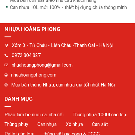
Mua bán can sắt theo nhu cầu khách hàng
Can nhựa 10L mới 100% - thiết bị đựng chứa thông minh
NHỰA HOÀNG PHONG
Xóm 3 - Từ Châu - Liên Châu -Thanh Oai - Hà Nội
0972.804.827
nhuahoangphong@gmail.com
nhuahoangphong.com
Mua bán thùng Nhựa, can nhựa giá tốt nhất Hà Nội
DANH MỤC
Phao làm bè nuôi cá, nhà nổi
Thùng nhựa 1000l các loại
Thùng phuy
Can nhựa
Xô nhựa
Can sắt
Pallet các loại
thùng sắt gia công & PCCC