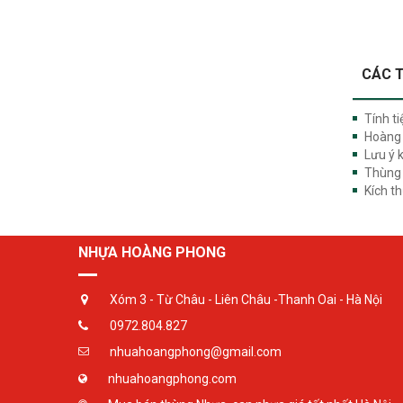
CÁC T
Tính ti
Hoàng 
Lưu ý 
Thùng p
Kích t
NHỰA HOÀNG PHONG
Xóm 3 - Từ Châu - Liên Châu -Thanh Oai - Hà Nội
0972.804.827
nhuahoangphong@gmail.com
nhuahoangphong.com