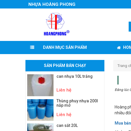
NHỰA HOÀNG PHONG
HO
DANH MỤC SẢN PHẨM
SẢN PHẨM BÁN CHẠY
Trang c
can nhựa 10L trắng
Liên hệ
Đăng lúc 
Thùng phuy nhựa 200l
nắp mở
Hoàng ph
nhiều đố
Liên hệ
Mua bán
can sắt 20L