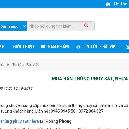
Hotline
ME
GIỚI THIỆU
SẢN PHẨM
TIN TỨC - BÀI VIẾT
hủ
Tin tức - Bài Viết
MUA BÁN THÙNG PHUY SẮT, NHỰA
08:40:21 18/10/2018
ong chuyên cung cấp mua bán các loại thùng phuy sắt, nhựa mới và cũ vớ
i tượng khách hàng. Liên hệ : 0945 0945 56 - 0972 804 827
 thùng phuy sắt nhựa
tại Hoàng Phong