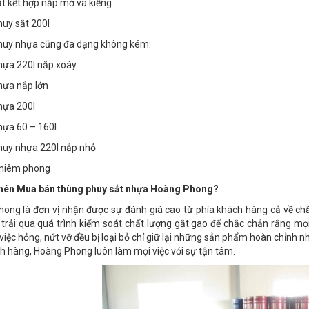
t kết hợp nắp mở và kiềng
uy sắt 200l
huy nhựa cũng đa dạng không kém:
ựa 220l nắp xoáy
ựa nắp lớn
hựa 200l
ựa 60 – 160l
uy nhựa 220l nắp nhỏ
 niêm phong
 nên Mua bán thùng phuy sắt nhựa Hoàng Phong?
ong là đơn vị nhận được sự đánh giá cao từ phía khách hàng cả về chấ
 trải qua quá trình kiểm soát chất lượng gắt gao để chắc chắn rằng 
 việc hỏng, nứt vỡ đều bị loại bỏ chỉ giữ lại những sản phẩm hoàn chỉn
h hàng, Hoàng Phong luôn làm mọi việc với sự tận tâm.