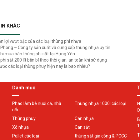
IN KHÁC
ện lợi vượt bậc của các loại thùng phi nhựa
Phong – Công ty sản xuất và cung cấp thùng nhựa uy tín
khi mua bán thùng phi sắt tại Hưng Yên
hi sắt 200 lít bền bỉ theo thời gian, an toàn khi sử dụng
hước các loại thùng phuy hiện nay là bao nhiêu?
Danh mục
T
Phao làm bè nuôi cá, nhà
Thùng nhựa 1000l các loại
N
nổi
Đ
Thùng phuy
Can nhựa
B
1
Xô nhựa
Can sắt
T
Pallet các loại
thùng sắt gia công & PCCC