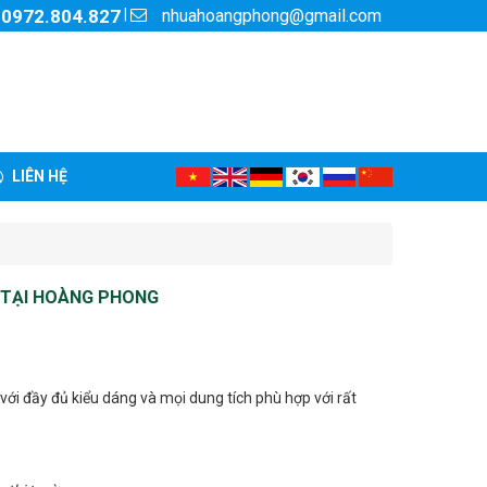
nhuahoangphong@gmail.com
|
:
0972.804.827
LIÊN HỆ
 TẠI HOÀNG PHONG
i đầy đủ kiểu dáng và mọi dung tích phù hợp với rất