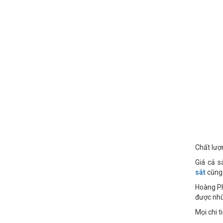
Chất lượ
Giá cả s
sắt
cũng 
Hoàng Ph
được nhữ
Mọi chi t