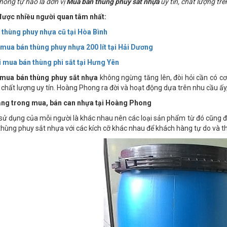
ong tự hào là đơn vị
Mua bán thùng phuy sắt nhựa
uy tín, chất lượng trê
 được nhiều người quan tâm nhất:
thùng phuy nhựa cũ tại Hòa Bình
mua bán thùng phuy nhựa 200 lít tại Hải Dương
i mua bán thùng phi sắt tại Hưng Yên
mua bán thùng phuy sắt nhựa
không ngừng tăng lên, đòi hỏi cần có cơ
chất lượng uy tín. Hoàng Phong ra đời và hoạt động dựa trên nhu cầu ấy, 
ạng trong mua, bán can nhựa tại Hoàng Phong
sử dụng của mỗi người là khác nhau nên các loại sản phẩm từ đó cũng 
 thùng phuy sắt nhựa với các kích cỡ khác nhau để khách hàng tự do và t