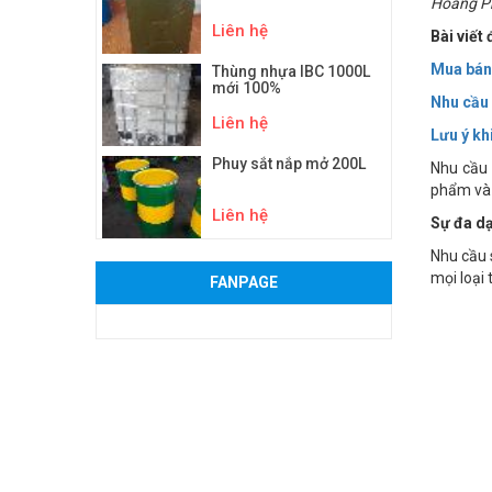
Hoàng Ph
Liên hệ
Bài viết
Mua bán 
Thùng nhựa IBC 1000L
mới 100%
Nhu cầu 
Liên hệ
Lưu ý kh
Phuy sắt nắp mở 200L
Nhu cầu
phẩm và 
Liên hệ
Sự đa d
Nhu cầu 
mọi loại
FANPAGE