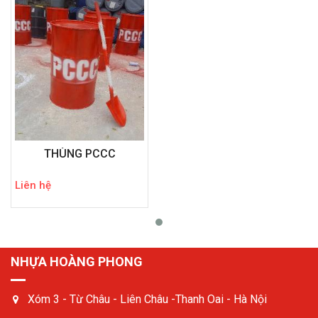
THÙNG PCCC
Liên hệ
NHỰA HOÀNG PHONG
Xóm 3 - Từ Châu - Liên Châu -Thanh Oai - Hà Nội