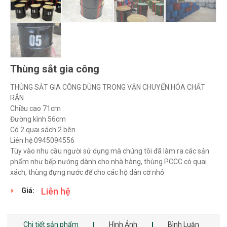
Thùng sắt gia công
THÙNG SẮT GIA CÔNG DÙNG TRONG VẬN CHUYỂN HÓA CHẤT
RẮN
Chiều cao 71cm
Đường kình 56cm
Có 2 quai sách 2 bên
Liên hệ 0945094556
Tùy vào nhu cầu người sử dụng mà chúng tôi đã làm ra các sản
phẩm như bếp nướng dành cho nhà hàng, thùng PCCC có quai
xách, thùng đựng nước để cho các hộ dân cỡ nhỏ
Liên hệ
Giá:
Chi tiết sản phẩm
Hình Ảnh
Bình Luận