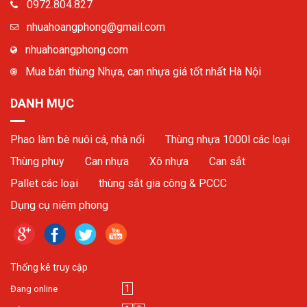
0972.804.827
nhuahoangphong@gmail.com
nhuahoangphong.com
Mua bán thùng Nhựa, can nhựa giá tốt nhất Hà Nội
DANH MỤC
Phao làm bè nuôi cá, nhà nổi
Thùng nhựa 1000l các loại
Thùng phuy
Can nhựa
Xô nhựa
Can sắt
Pallet các loại
thùng sắt gia công & PCCC
Dụng cụ niêm phong
Thống kê truy cập
1
Đang online