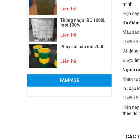
mình
Liên hệ
Hiện nay
Thùng nhựa IBC 1000L
Ưu điểm
mới 100%
Màu sắc 
Liên hệ
Thiết kế
Phuy sắt nắp mở 200L
Dễ dàng 
Được làm 
Liên hệ
Ngoài ra
Nhận ra 
FANPAGE
In , dập 
Thiết kế
Hiện nay
theo đó 
CÁC T