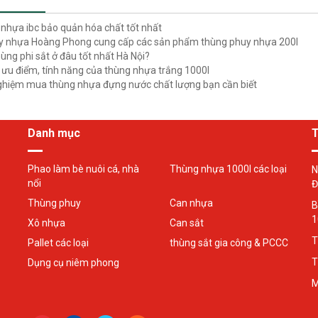
nhựa ibc bảo quản hóa chất tốt nhất
y nhựa Hoàng Phong cung cấp các sản phẩm thùng phuy nhựa 200l
ùng phi sắt ở đâu tốt nhất Hà Nội?
ưu điểm, tính năng của thùng nhựa trắng 1000l
ghiệm mua thùng nhựa đựng nước chất lượng bạn cần biết
Danh mục
T
Phao làm bè nuôi cá, nhà
Thùng nhựa 1000l các loại
N
nổi
Đ
Thùng phuy
Can nhựa
B
1
Xô nhựa
Can sắt
T
Pallet các loại
thùng sắt gia công & PCCC
T
Dụng cụ niêm phong
M