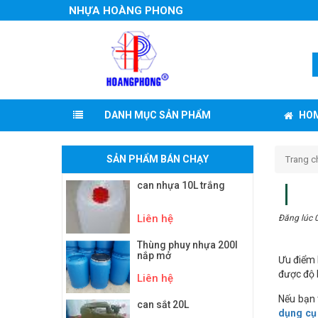
NHỰA HOÀNG PHONG
HO
DANH MỤC SẢN PHẨM
SẢN PHẨM BÁN CHẠY
Trang c
can nhựa 10L trắng
Liên hệ
Đăng lúc 
Thùng phuy nhựa 200l
nắp mở
Ưu điểm 
được độ 
Liên hệ
Nếu bạn 
can sắt 20L
dụng cụ