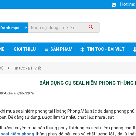
Hotline
ME
GIỚI THIỆU
SẢN PHẨM
TIN TỨC - BÀI VIẾT
hủ
Tin tức - Bài Viết
BÁN DỤNG CỤ SEAL NIÊM PHONG THÙNG P
08:45:08 09/09/2018
khi mua seal niêm phong tại Hoàng Phong,Màu sắc đa dạng phong phú, 
bền, Dễ dàng sử dụng, Được làm từ nhiều chất liệu: nhựa , sắt
thường xuyên mua bán thùng phuy thì dụng cụ seal niêm phong cho th
 seal niêm phong
thùng phuy độ bền cao và chất lượng tốt , đó là t