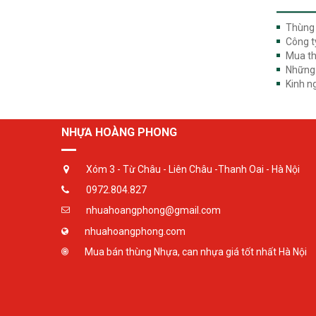
Thùng 
Công t
Mua th
Những 
Kinh n
NHỰA HOÀNG PHONG
Xóm 3 - Từ Châu - Liên Châu -Thanh Oai - Hà Nội
0972.804.827
nhuahoangphong@gmail.com
nhuahoangphong.com
Mua bán thùng Nhựa, can nhựa giá tốt nhất Hà Nội