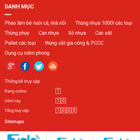
DANH MỤC
Phao làm bè nuôi cá, nhà nổi
Thùng nhựa 1000l các loại
Thùng phuy
Can nhựa
Xô nhựa
Can sắt
Pallet các loại
thùng sắt gia công & PCCC
Dụng cụ niêm phong
Thống kê truy cập
1
Đang online
1
0
Hôm nay
1
0
0
0
Tổng truy cập
Sitemaps