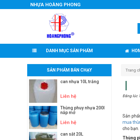
NHỰA HOÀNG PHONG
HO
DANH MỤC SẢN PHẨM
SẢN PHẨM BÁN CHẠY
Trang c
can nhựa 10L trắng
Liên hệ
Đăng lúc 
Thùng phuy nhựa 200l
nắp mở
Sản phẩm
Liên hệ
mua thùn
cho bạn.
can sắt 20L
Thùng ph