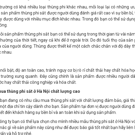
 trường có khá nhiều loại thùng phi khác nhau, mỗi loại lại có những ư
 sản phẩm thùng phi sắt được người dùng đánh giá rất cao vì sự bền bỉ
 được dùng với nhiều mục đích khác nhau. Trong đó bạn có thể sử dụn
ỏng.
mỗi sản phẩm thùng phi sắt bạn có thể sử dụng trong thời gian từ vài 
thường của thời tiết, ngay cả khi để ở ngoài trời. Do đó tuổi thọ của sả
 của người dùng. Thùng được thiết kế một cách chắc chắn với độ dày th
c nhau.
nổi bật, độ an toàn cao, tránh nguy cơ bị rò rỉ chất thải hay chất hóa
trường xung quanh. Đây cũng chính là sản phẩm được nhiều người dâ
c hay chất thải công nghiệp và hóa chất.
mua thùng phi sắt ở Hà Nội chất lượng cao
bạn đang có nhu cầu mua thùng phi sắt với chất lượng đảm bảo, giá th
 một địa chỉ tin cậy dành cho bạn. Sản phẩm tại đơn vị được người dùng đ
kết đến khách hàng sự bền bỉ và an toàn khi sử dụng sản phẩm.
công ty bạn có thể lựa chọn cho mình nhiều mẫu thùng phi sắt ở Hà Nội vớ
mắc gì về sản phẩm này cũng như để được báo giá tốt nhất bạn hãy liê
vấn và hỗ trợ nhé.