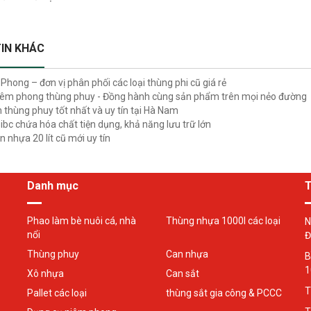
IN KHÁC
Phong – đơn vị phân phối các loại thùng phi cũ giá rẻ
iêm phong thùng phuy - Đồng hành cùng sản phẩm trên mọi nẻo đường
n thùng phuy tốt nhất và uy tín tại Hà Nam
ibc chứa hóa chất tiện dụng, khả năng lưu trữ lớn
 nhựa 20 lít cũ mới uy tín
Danh mục
T
Phao làm bè nuôi cá, nhà
Thùng nhựa 1000l các loại
N
nổi
Đ
Thùng phuy
Can nhựa
B
1
Xô nhựa
Can sắt
T
Pallet các loại
thùng sắt gia công & PCCC