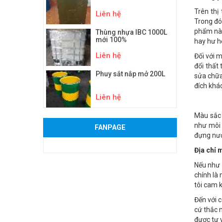
Trên thị
Liên hệ
Trong đó
phẩm này
Thùng nhựa IBC 1000L
mới 100%
hay hư h
Liên hệ
Đối với 
đổi thất 
Phuy sắt nắp mở 200L
sửa chữa
đích khá
Liên hệ
Màu sắc 
như môi 
FANPAGE
đựng nướ
Địa chỉ 
Nếu như 
chính là
tôi cam 
Đến với 
cứ thắc 
được tư 