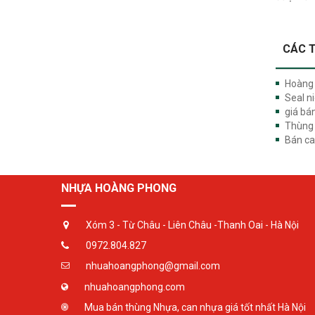
CÁC T
Hoàng 
Seal n
giá bá
Thùng 
Bán can
NHỰA HOÀNG PHONG
Xóm 3 - Từ Châu - Liên Châu -Thanh Oai - Hà Nội
0972.804.827
nhuahoangphong@gmail.com
nhuahoangphong.com
Mua bán thùng Nhựa, can nhựa giá tốt nhất Hà Nội