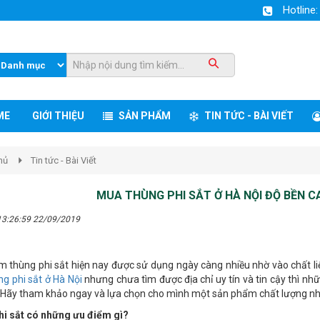
Hotline
ME
GIỚI THIỆU
SẢN PHẨM
TIN TỨC - BÀI VIẾT
hủ
Tin tức - Bài Viết
MUA THÙNG PHI SẮT Ở HÀ NỘI ĐỘ BỀN 
13:26:59 22/09/2019
 thùng phi sắt hiện nay được sử dụng ngày càng nhiều nhờ vào chất li
g phi sắt ở Hà Nội
nhưng chưa tìm được địa chỉ uy tín và tin cậy thì nhữ
 Hãy tham khảo ngay và lựa chọn cho mình một sản phẩm chất lượng nh
i sắt có những ưu điểm gì?