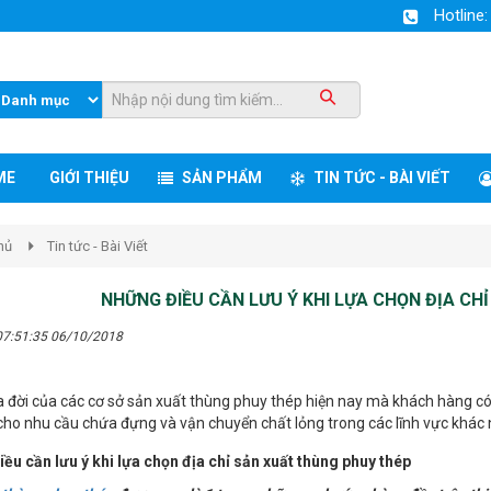
Hotline
ME
GIỚI THIỆU
SẢN PHẨM
TIN TỨC - BÀI VIẾT
hủ
Tin tức - Bài Viết
NHỮNG ĐIỀU CẦN LƯU Ý KHI LỰA CHỌN ĐỊA C
07:51:35 06/10/2018
a đời của các cơ sở sản xuất thùng phuy thép hiện nay mà khách hàng có
cho nhu cầu chứa đựng và vận chuyển chất lỏng trong các lĩnh vực khác 
ều cần lưu ý khi lựa chọn địa chỉ sản xuất thùng phuy thép