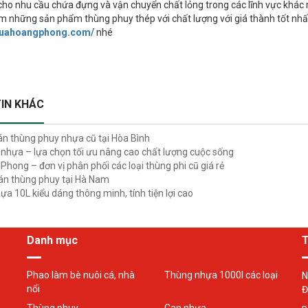
cho nhu cầu chứa đựng và vận chuyển chất lỏng trong các lĩnh vực khá
àm những sản phẩm thùng phuy thép với chất lượng với giá thành tốt nhất
nhuahoangphong.com/
nhé
IN KHÁC
n thùng phuy nhựa cũ tại Hòa Bình
nhựa – lựa chọn tối ưu nâng cao chất lượng cuộc sống
Phong – đơn vị phân phối các loại thùng phi cũ giá rẻ
n thùng phuy tại Hà Nam
ựa 10L kiểu dáng thông minh, tính tiện lợi cao
Danh mục
T
Phao làm bè nuôi cá, nhà
Thùng nhựa 1000l các loại
N
nổi
Đ