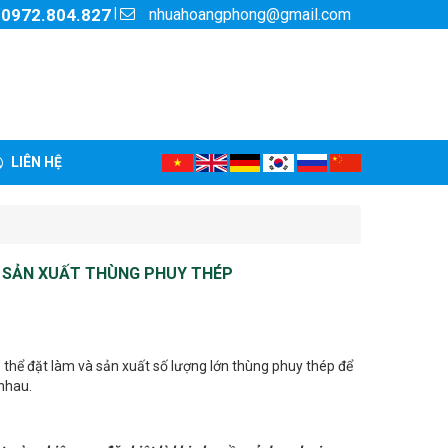
nhuahoangphong@gmail.com
|
:
0972.804.827
LIÊN HỆ
HỈ SẢN XUẤT THÙNG PHUY THÉP
 thể đặt làm và sản xuất số lượng lớn thùng phuy thép để
nhau.