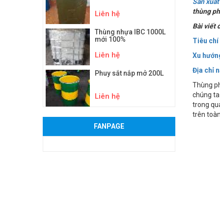
Sản xuất
thùng ph
Liên hệ
Bài viết
Thùng nhựa IBC 1000L
mới 100%
Tiêu chí
Liên hệ
Xu hướng
Địa chỉ 
Phuy sắt nắp mở 200L
Thùng ph
chúng ta 
Liên hệ
trong qu
trên toà
FANPAGE