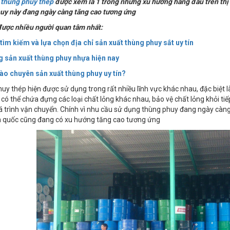
 thùng phuy thép
được xem là 1 trong những xu hướng hàng đầu trên thị t
uy này đang ngày càng tăng cao tương ứng
 được nhiều người quan tâm nhất:
 tìm kiếm và lựa chọn địa chỉ sản xuấ
t thùng phuy sắt uy tín
 sản xuất thùng phuy nhựa hiện nay
nào chuyên sản xuất thùng phuy uy tín?
uy thép hiện được sử dụng trong rất nhiều lĩnh vực khác nhau, đặc biệt
có thể chứa đựng các loại chất lỏng khác nhau, bảo vệ chất lỏng khỏi tiếp
á trình vận chuyển. Chính vì nhu cầu sử dụng thùng phuy đang ngày càn
n quốc cũng đang có xu hướng tăng cao tương ứng