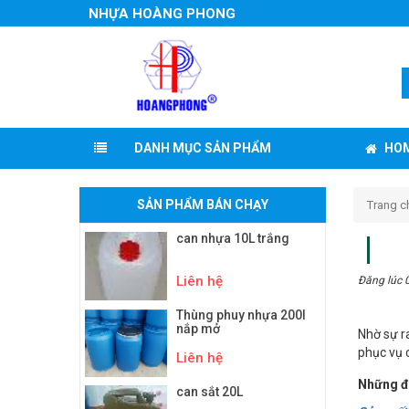
NHỰA HOÀNG PHONG
HO
DANH MỤC SẢN PHẨM
SẢN PHẨM BÁN CHẠY
Trang c
can nhựa 10L trắng
Liên hệ
Đăng lúc 
Thùng phuy nhựa 200l
nắp mở
Nhờ sự r
phục vụ 
Liên hệ
Những đi
can sắt 20L