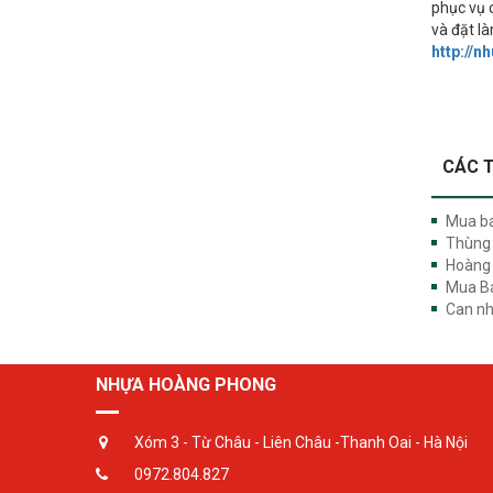
phục vụ 
và đặt l
http://
CÁC T
Mua bá
Thùng 
Hoàng 
Mua Bá
Can nh
NHỰA HOÀNG PHONG
Xóm 3 - Từ Châu - Liên Châu -Thanh Oai - Hà Nội
0972.804.827