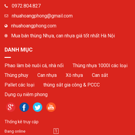
0972.804.827
nhuahoangphong@gmail.com
nhuahoangphong.com
Mua bán thùng Nhựa, can nhựa giá tốt nhất Hà Nội
DANH MỤC
Phao làm bè nuôi cá, nhà nổi
Thùng nhựa 1000l các loại
Thùng phuy
Can nhựa
Xô nhựa
Can sắt
Pallet các loại
thùng sắt gia công & PCCC
Dụng cụ niêm phong
Thống kê truy cập
1
Đang online