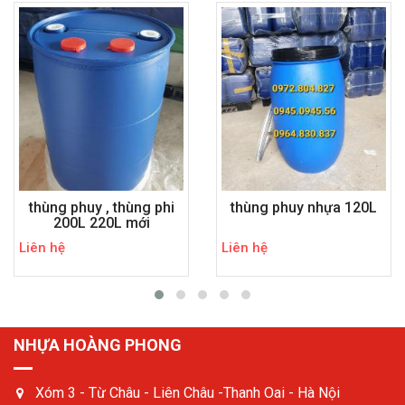
thùng phuy , thùng phi
thùng phuy nhựa 120L
200L 220L mới
Liên hệ
Liên hệ
NHỰA HOÀNG PHONG
Xóm 3 - Từ Châu - Liên Châu -Thanh Oai - Hà Nội