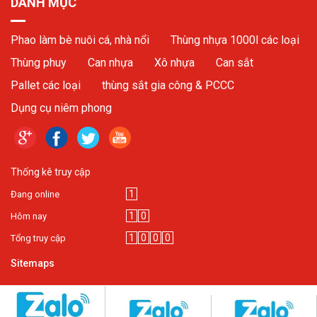
DANH MỤC
Phao làm bè nuôi cá, nhà nổi
Thùng nhựa 1000l các loại
Thùng phuy
Can nhựa
Xô nhựa
Can sắt
Pallet các loại
thùng sắt gia công & PCCC
Dụng cụ niêm phong
Thống kê truy cập
1
Đang online
1
0
Hôm nay
1
0
0
0
Tổng truy cập
Sitemaps