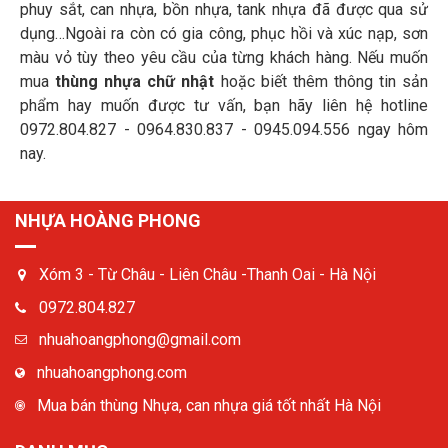
phuy sắt, can nhựa, bồn nhựa, tank nhựa đã được qua sử
dụng…Ngoài ra còn có gia công, phục hồi và xúc nạp, sơn
màu vỏ tùy theo yêu cầu của từng khách hàng. Nếu muốn
mua
thùng nhựa chữ nhật
hoặc biết thêm thông tin sản
phẩm hay muốn được tư vấn, bạn hãy liên hệ hotline
0972.804.827 - 0964.830.837 - 0945.094.556 ngay hôm
nay.
NHỰA HOÀNG PHONG
Xóm 3 - Từ Châu - Liên Châu -Thanh Oai - Hà Nội
0972.804.827
nhuahoangphong@gmail.com
nhuahoangphong.com
Mua bán thùng Nhựa, can nhựa giá tốt nhất Hà Nội